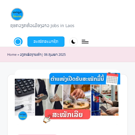
Skip
to
ຊ
ຊອກວຽກທົ່ວເມືອງລາວ Jobs in Laos
content
ອ
ສະໝັກສະມາຊິກ
ກ
ວ
Home
»
ວຽກເຮັດງານທໍາ| 06 ກຸມພາ 2025
ຽ
ກ
S
o
k
v
i