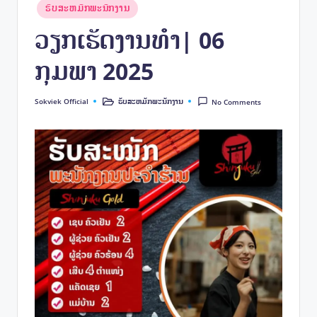
e
Posted
ຮັບສະຫມັກພະນັກງານ
k
in
ວຽກເຮັດງານທໍາ| 06
ກຸມພາ 2025
Sokviek Official
ຮັບສະຫມັກພະນັກງານ
No Comments
Posted
Posted
by
in