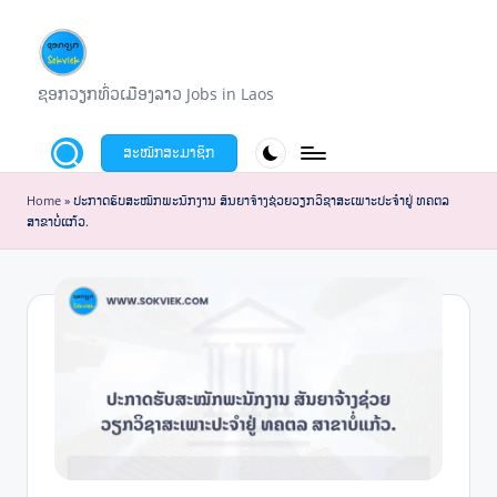
Skip
to
ຊ
ຊອກວຽກທົ່ວເມືອງລາວ Jobs in Laos
content
ອ
ສະໝັກສະມາຊິກ
ກ
ວ
Home
»
ປະກາດຮັບສະໝັກພະນັກງານ ສັນຍາຈ້າງຊ່ວຍວຽກວິຊາສະເພາະປະຈໍາຢູ່ ທຄຕລ
ສາຂາບໍ່ແກ້ວ.
ຽ
ກ
S
o
k
v
i