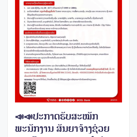
📣📣ປະກາດຮັບສະໝັກ
ພະນັກງານ ສັນຍາຈ້າງຊ່ວຍ