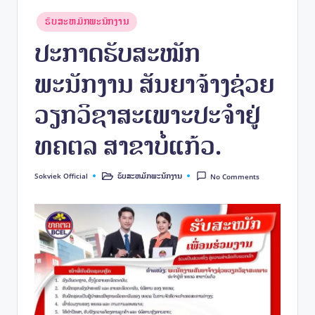
e
k
Posted
ຮັບສະຫມັກພະນັກງານ
in
ປະກາດຮັບສະໝັກ
ພະນັກງານ ສັນຍາຈ້າງຊ່ວຍ
ວຽກວິຊາສະເພາະປະຈໍາຢູ່
ທຄຕລ ສາຂາບໍ່ແກ້ວ.
Sokviek Official
ຮັບສະຫມັກພະນັກງານ
No Comments
Posted
Posted
by
in