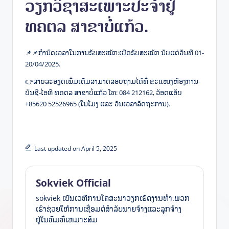
ວຽກວິຊາສະເພາະປະຈໍາຢູ່
ທຄຕລ ສາຂາບໍ່ແກ້ວ.
📌📌ກໍານົດເວລາໃນການຮັບສະໝັກ:ເປີດຮັບສະໝັກ ນັບແຕ່ວັນທີ 01-
20/04/2025.
👉ລາຍລະອຽດເພີ່ມເຕີມສາມາດສອບຖາມໄດ້ທີ່ ຂະແໜງຫ້ອງການ-
ບັນຊີ-ໄອທີ ທຄຕລ ສາຂາບໍ່ແກ້ວ ໂທ: 084 212162, ວັອດແອັບ
+85620 52526965 (ໃນໂມງ ແລະ ວັນເວລາລັດຖະການ).
Last updated on April 5, 2025
Sokviek Official
sokviek ເປັນ​ເວ​ທີ​ການ​ໂຄ​ສະ​ນາ​ວຽກ​ເຮັດ​ງານ​ທໍາ​​.ພວກ
ເຮົາຊ່ວຍໃຫ້ການເຊື່ອມຕໍ່ສໍາລັບນາຍຈ້າງແລະລູກຈ້າງ
ຢູ່ໃນທີມທີ່ເຫມາະສົມ