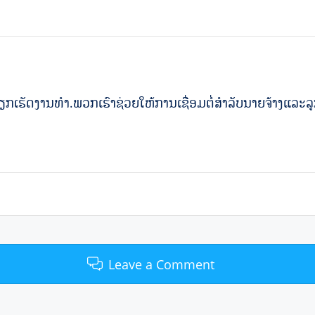
​ວຽກ​ເຮັດ​ງານ​ທໍາ​​.ພວກເຮົາຊ່ວຍໃຫ້ການເຊື່ອມຕໍ່ສໍາລັບນາຍຈ້າງແລະ
Leave a Comment