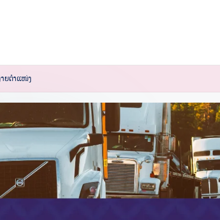
ຼາຍຕໍາແໜ່ງ