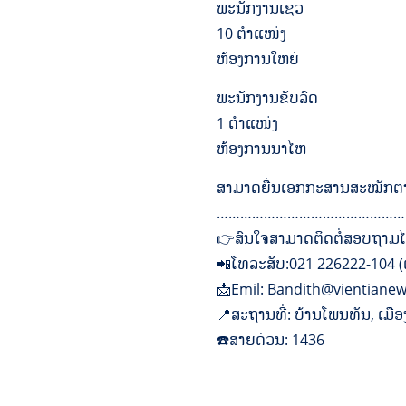
ພະນັກງານເຊວ
10 ຕຳແໜ່ງ
ຫ້ອງການໃຫຍ່
ພະນັກງານຂັບລົດ
1 ຕຳແໜ່ງ
ຫ້ອງການນາໄຫ
ສາມາດຍື່ນເອກກະສານສະໝັກຕາມອ
…………………………………………
👉ສົນໃຈສາມາດຕິດຕໍ່ສອບຖາມໄດ້
📲ໂທລະສັບ:021 226222-104 (
📩Emil: Bandith@vientiane
📍ສະຖານທີ່: ບ້ານໂພນທັນ, ເມ
☎️ສາຍດ່ວນ: 1436