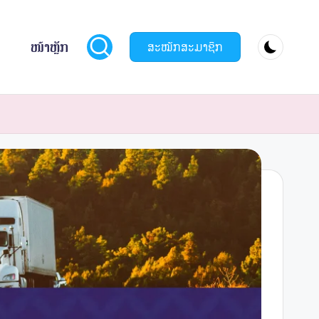
ໜ້າຫຼັກ
ສະໝັກສະມາຊິກ