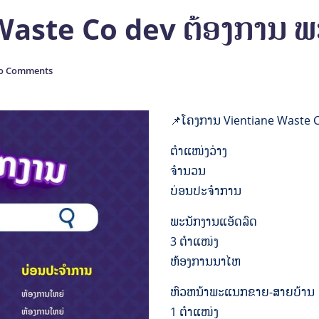
aste Co dev ຕ້ອງການ ພະ
o Comments
📌ໂຄງການ Vientiane Waste C
ຕຳແໜ່ງວ່າງ
ຈໍານວນ
ບ່ອນປະຈໍາການ
ພະນັກງານແອັດລົດ
3 ຕຳແໜ່ງ
ຫ້ອງການນາໄຫ
ຫົວຫນ້າພະແນກຂາຍ-ສາຍບ້ານ
1 ຕຳແໜ່ງ