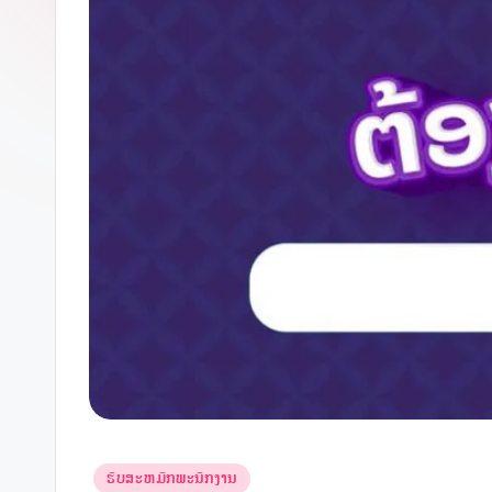
v
i
e
k
Posted
ຮັບສະຫມັກພະນັກງານ