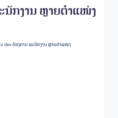
ນັກງານ ຫຼາຍຕໍາແໜ່ງ
o dev ຕ້ອງການ ພະນັກງານ ຫຼາຍຕໍາແໜ່ງ