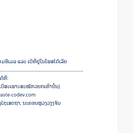
ີເມລ ແລະ ເບີທີ່ຢູ່ໃນໂພສໄດ້ເລີຍ
………………………………………………………..
ທີ່:
ເບີສະເພາະສະໝັກວຍກເທົ່ານັ້ນ)
waste-codev.com
ືອງໄຊເສດຖາ, ນະຄອນຫຼວງວຽງຈັນ