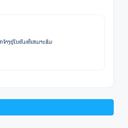
ລູກຈ້າງຢູ່ໃນທີມທີ່ເຫມາະສົມ