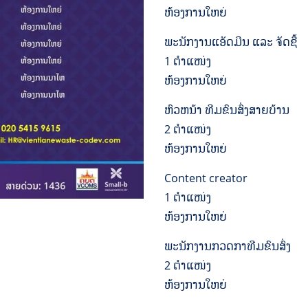
ຫ້ອງການໃຫຍ່
ພະນັກງານແອັດມີນ ແລະ ຈັດຊື້
1 ຕຳແໜ່ງ
ຫ້ອງການໃຫຍ່
ຫົວຫນ້າ ທີມຂົນສົ່ງສາຍບ້ານ
2 ຕຳແໜ່ງ
ຫ້ອງການໃຫຍ່
Content creator
1 ຕຳແໜ່ງ
ຫ້ອງການໃຫຍ່
ພະນັກງານກວດກາທີມຂົນສົ່ງ
2 ຕຳແໜ່ງ
ຫ້ອງການໃຫຍ່