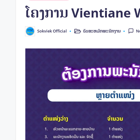
in
ໂຄງການ Vientiane W
ຮັບສະຫມັກພະນັກງານ
Sokviek Official
N
Posted
Posted
in
by