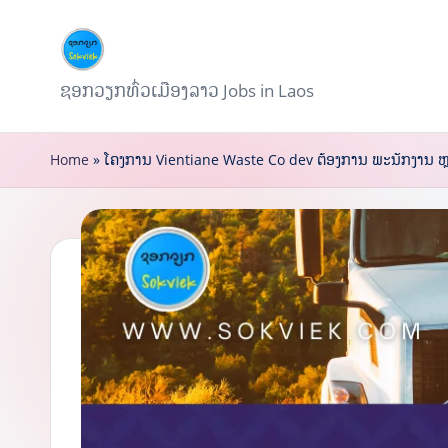
Skip
to
ຊ
ຊອກວຽກທົ່ວເມືອງລາວ Jobs in Laos
content
ອ
Home
»
ໂຄງການ Vientiane Waste Co dev ຕ້ອງການ ພະນັກງານ ຫ
ກ
ວ
ຽ
ກ
S
o
k