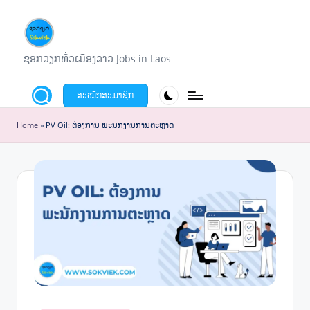
Skip
to
ຊ
ຊອກວຽກທົ່ວເມືອງລາວ Jobs in Laos
content
ອ
ສະໝັກສະມາຊິກ
ກ
ວ
Home
»
PV Oil: ຕ້ອງການ ພະນັກງານການຕະຫຼາດ
ຽ
ກ
S
o
k
v
i