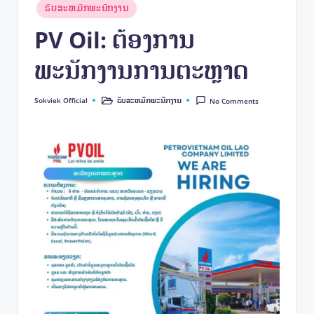
e
Posted
ຮັບສະຫມັກພະນັກງານ
k
in
PV Oil: ຕ້ອງການ
ພະນັກງານການຕະຫຼາດ
Sokviek Official
ຮັບສະຫມັກພະນັກງານ
No Comments
Posted
Posted
by
in