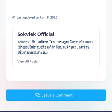
Last updated on April 8, 2025
Sokviek Official
sokviek ເປັນ​ເວ​ທີ​ການ​ໂຄ​ສະ​ນາ​ວຽກ​ເຮັດ​ງານ​ທໍາ​​.ພວກ
ເຮົາຊ່ວຍໃຫ້ການເຊື່ອມຕໍ່ສໍາລັບນາຍຈ້າງແລະລູກຈ້າງ
ຢູ່ໃນທີມທີ່ເຫມາະສົມ
View All Posts
Leave a Comment