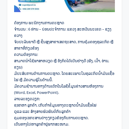
ຕ້ອງການ ພະນັກງານການຕະຫຼາດ
ຈຳນວນ : 6 ທ່ານ – ບ່ອນປະຈຳການ: ແຂວງ ສະຫວັນນະເຂດ – ຊຽງ
ຂວາງ
ຈົບປະລິນຍາຕີ ຫຼື ຊັ້ນສູງສາຂາເສດຖະສາດ, ການ​ຄຸ້ມ​ຄອງ​ທຸ​ລະ​ກິດ​ ຫຼື
ສາຂາທີ່ກ່ຽວຂ້ອງ
ຄວາມຕ້ອງການ:
ສາມາດນຳໃຊ້ພາສາຫວຽດ ຫຼື ອັງກິດໄດ້ເປັນຢ່າງດີ (ຟັງ, ເວົ້າ, ອ່ານ,
ຂຽນ)
ມີປະສົບການດ້ານການຕະຫຼາດ. ໂດຍສະເພາະໃນທຸລະກິດນໍ້າມັນເຊື້ອ
ໄຟ ຫຼື ມີຄວາມຮູ້ໃນດ້ານນີ້.
ມີຄວາມຊຳນານທາງດ້ານເຕັກໂນໂລຊີຂໍ້ມູນຂ່າວສານຫ້ອງການ
(Word, Excel, PowerPoint).
ລາຍລະອຽດວຽກ:
ຊອກຫາ ລູກຄ້າ, ເກັບກຳຂໍ່ມູນທາງຕະຫຼາດນໍ້າມັນເຊື້ອໄຟ
ດູແລ ແລະ ສ້າງສາຍພົວພັນຕໍ່ກັບລູກຄ້າ
ຄຸມຄອງເອກະສານຕ່າງໆກຽວຂ້ອງກັບການຕະຫຼາດ.
ເດີນທາງໄປຫາລູກຄ້າຢູ່ພາກສະໜາມ.