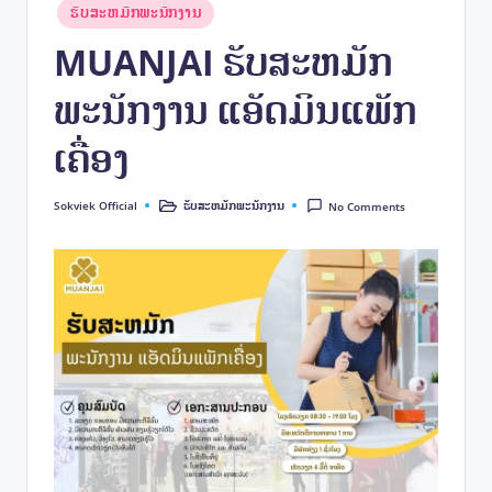
e
Posted
ຮັບສະຫມັກພະນັກງານ
k
in
MUANJAI ຮັບສະຫມັກ
ພະນັກງານ ແອັດມິນແພັກ
ເຄື່ອງ
Sokviek Official
ຮັບສະຫມັກພະນັກງານ
No Comments
Posted
Posted
by
in