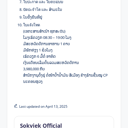
ใบปะภาด และ ใບຄະແນນ
บัดปะจำโต และ ສໍາມະໂນ
ໃບຢັ້ງຢືນທີ່ຢູ່
ใบแจ้งโทด
(ເອກະສານສໍາເນົາ ທຸກສะบับ)
ໂມງເຮັດວຽກ 08:30 – 19:00 ໂມງ
ມີສະຫວັດດີການອາຫານ 1 ຄາບ
ມີພັກທ່ຽງ 1 ຊົ່ວໂມງ
ເຮັດວຽກ 6 ມື້ຕໍ່ ອາທິດ
ເງິນເດືອນເລີ່ມຕົ້ນລວມສະຫວັດດີການ
3,980,000 ກີບ
ສໍານັກງານຸຕັ້ງຢູ່ ຕໍ່ໜ້າປໍ້ານໍ້າມັນ ສີເມືອງ ຂ້າງຮ້ານຊີ້ນໝູ CP
ນະຄອນຫຼວງ
Last updated on April 13, 2025
Sokviek Official