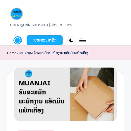
Skip
to
ຊ
ຊອກວຽກທົ່ວເມືອງລາວ Jobs in Laos
content
ອ
ສະໝັກສະມາຊິກ
ກ
ວ
Home
»
MUANJAI ຮັບສະຫມັກພະນັກງານ ແອັດມິນແພັກເຄື່ອງ
ຽ
ກ
S
o
k
v
i