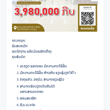
MUANJAI
ຮັບສະຫມັກ
ພະນັກງານ ແອັດມິນແພັກເຄື່ອງ
ຄຸນສົມບັດ
ລະອຽດ ຮອບຄອບ ມີຄວາມກະຕືລືລົ້ນ
ມີຄວາມກະຕືລືລົ້ນ ຫ້າວຫັນ ຮຽນຮູ້ວຽກได้ไว
ຄ່ອງແຄ້ວ, ວ່ອງໄວ, ສາມາດຮຽນຮູ້ໄວ
ສາມາດເຮັດວຽກເປັນທີມໄດ້
ເອກະສານປະກອບ
ຟອມສະໝັກ
ຊີວะปะหวัด