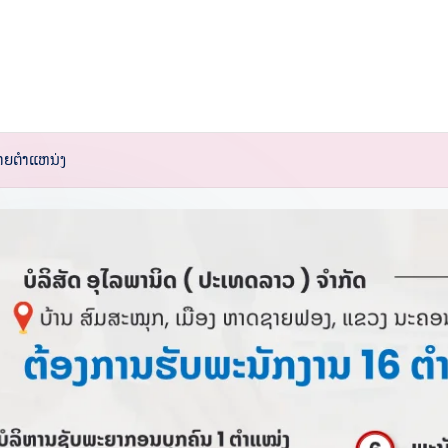
າຍຕໍາແຫນ່ງ