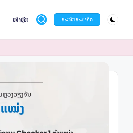
ໜ້າຫຼັກ
ສະໝັກສະມາຊິກ