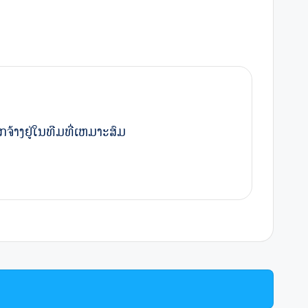
ລູກຈ້າງຢູ່ໃນທີມທີ່ເຫມາະສົມ