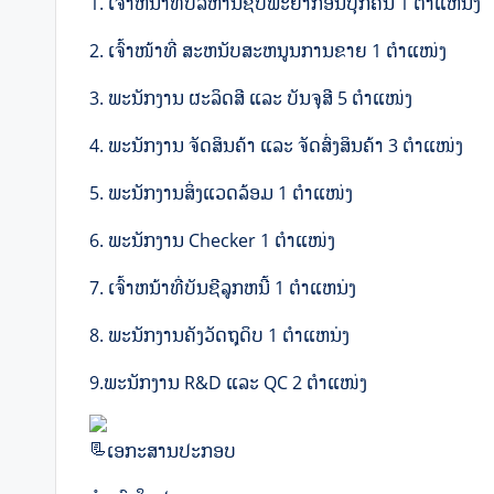
1.
ເຈົ້າຫນ້າທີ່ບໍລິຫານຊັບພະຍາກອນບຸກຄົນ 1 ຕຳແຫນ່ງ
2. ເຈົ້າໜ້າທີ່ ສະຫນັບສະຫນູນການຂາຍ 1 ຕຳແໜ່ງ
3. ພະນັກງານ ຜະລິດສີ ແລະ ບັນຈຸສີ 5 ຕຳແໜ່ງ
4. ພະນັກງານ ຈັດສິນຄ້າ ແລະ ຈັດສົ່ງສິນຄ້າ 3 ຕຳແໜ່ງ
5. ພະນັກງານສິ່ງແວດລ້ອມ 1 ຕຳແໜ່ງ
6. ພະນັກງານ Checker 1 ຕໍາແໜ່ງ
7. ເຈົ້າຫນ້າທີ່ບັນຊີລູກຫນີ້ 1 ຕຳແຫນ່ງ
8. ພະນັກງານຄັງວັດຖຸດິບ 1 ຕຳແຫນ່ງ
9.ພະນັກງານ R&D ແລະ QC 2 ຕຳແໜ່ງ
ເອກະສານປະກອບ