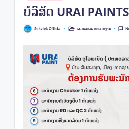
in
ບໍລິສັດ URAI PAINT
ຮັບສະຫມັກພະນັກງານ
Sokviek Official
N
Posted
Posted
in
by