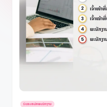
v
i
e
k
Posted
ຮັບສະຫມັກພະນັກງານ