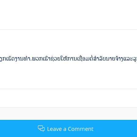
​ວຽກ​ເຮັດ​ງານ​ທໍາ​​.ພວກເຮົາຊ່ວຍໃຫ້ການເຊື່ອມຕໍ່ສໍາລັບນາຍຈ້າງແລະ
Leave a Comment