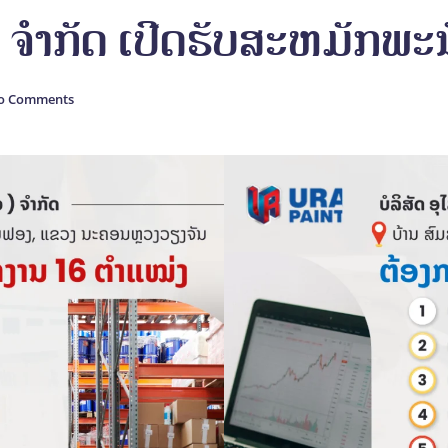
S ຈຳກັດ ເປີດຮັບສະຫມັກພ
o Comments