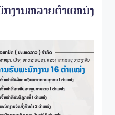
ະນັກງານຫລາຍຕໍາແຫນ່ງ