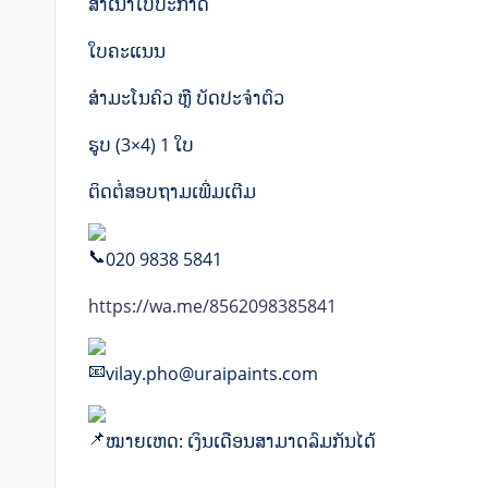
ສໍາເນົາໃບປະກາດ
ໃບຄະແນນ
ສໍາມະໂນຄົວ ຫຼື ບັດປະຈໍາຕົວ
ຮູບ (3×4) 1 ໃບ
ຕິດຕໍ່ສອບຖາມເພີ່ມເຕີມ
020 9838 5841
https://wa.me/8562098385841
vilay.pho@uraipaints.com
ໝາຍເຫດ: ເງິນເດືອນສາມາດລົມກັນໄດ້