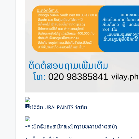
ບໍລິສັດ URAI PAINTS ຈຳກັດ
ເປີດຮັບສະຫມັກພະນັກງານຫລາຍຕໍາແຫນ່ງ