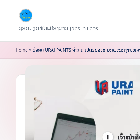
Skip
to
ຊ
ຊອກວຽກທົ່ວເມືອງລາວ Jobs in Laos
content
ອ
Home
»
ບໍລິສັດ URAI PAINTS ຈຳກັດ ເປີດຮັບສະຫມັກພະນັກງານຫລ
ກ
ວ
ຽ
ກ
S
o
k